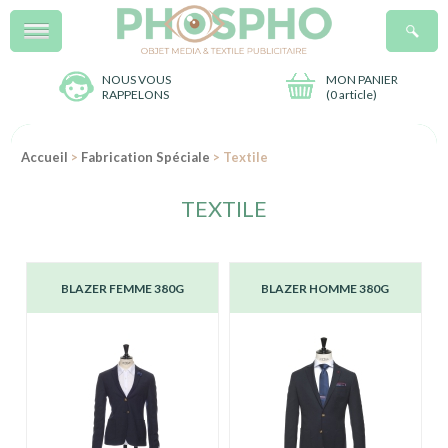
Menu
R
NOUS VOUS
MON PANIER
RAPPELONS
(
0 article
)
Accueil
>
Fabrication Spéciale
> Textile
TEXTILE
BLAZER FEMME 380G
BLAZER HOMME 380G