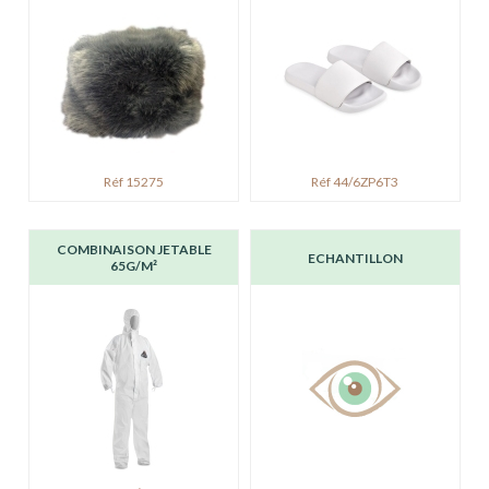
Réf 15275
Réf 44/6ZP6T3
COMBINAISON JETABLE
ECHANTILLON
65G/M²