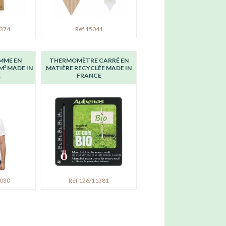
0374
Réf 15041
MME EN
THERMOMÈTRE CARRÉ EN
M² MADE IN
MATIÈRE RECYCLÉE MADE IN
E
FRANCE
0030
Réf 126/11381