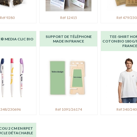
Réf 9280
Réf 12415
Réf 479/23
SUPPORT DE TÉLÉPHONE
TEE-SHIRT HO
C® MEDIA CLIC BIO
MADE IN FRANCE
COTON BIO 180 G/
FRANC
 348/230696
Réf 1091/26174
Réf 340/24
COU 2 CM EN RPET
UCLE DÉTACHABLE