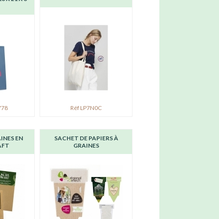
778
Réf LP7N0C
INES EN
SACHET DE PAPIERS À
AFT
GRAINES