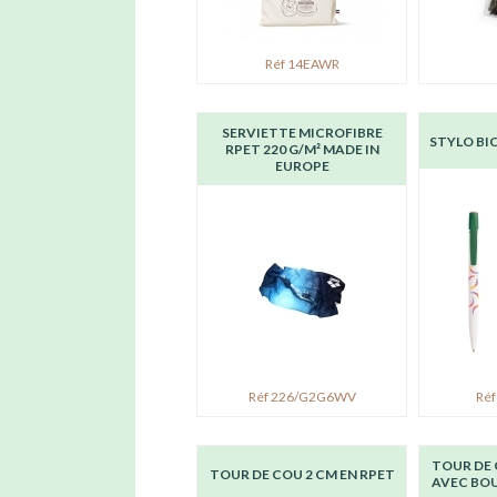
Réf 14EAWR
SERVIETTE MICROFIBRE
STYLO BI
RPET 220 G/M² MADE IN
EUROPE
Réf 226/G2G6WV
Réf
TOUR DE 
TOUR DE COU 2 CM EN RPET
AVEC BO