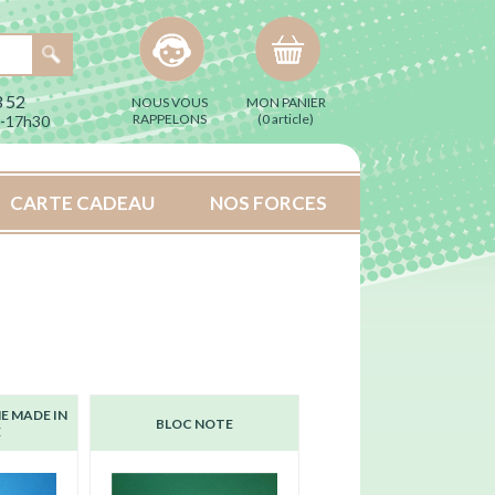
 52
NOUS VOUS
MON PANIER
RAPPELONS
(
0 article
)
h-17h30
CARTE CADEAU
NOS FORCES
E MADE IN
BLOC NOTE
E