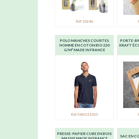
Réf 10246
POLO MANCHES COURTES
PORTE-BA
HOMME EN COTON BIO 220
KRAFT ÉC
G/M² MADE IN FRANCE
Réf 340/231025
PRESSE-PAPIER CUBE EN BOIS
SAC EN C
MASSIF MADE IN FRANCE