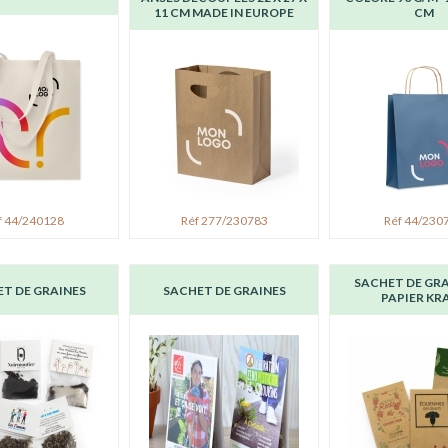
11 CM MADE IN EUROPE
CM
f 44/240128
Réf 277/230783
Réf 44/230
SACHET DE GRA
T DE GRAINES
SACHET DE GRAINES
PAPIER KR