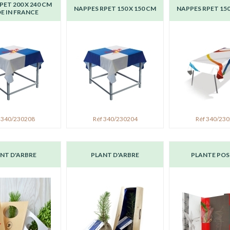
PET 200 X 240 CM
NAPPES RPET 150 X 150 CM
NAPPES RPET 150
E IN FRANCE
 340/230208
Réf 340/230204
Réf 340/23
NT D'ARBRE
PLANT D'ARBRE
PLANTE POS