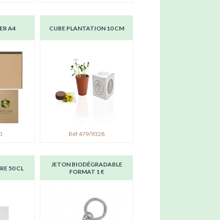
ER A4
CUBE PLANTATION 10 CM
0
Réf 479/9328
JETON BIODÉGRADABLE
E 50 CL
FORMAT 1 €