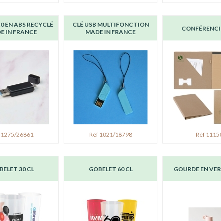
.0 EN ABS RECYCLÉ
CLÉ USB MULTIFONCTION
CONFÉRENCI
E IN FRANCE
MADE IN FRANCE
 1275/26861
Réf 1021/18798
Réf 1115
BELET 30 CL
GOBELET 60 CL
GOURDE EN VERR