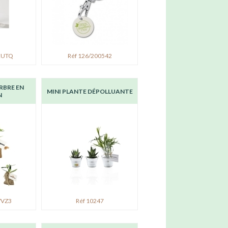
KUTQ
Réf 126/200542
RBRE EN
MINI PLANTE DÉPOLLUANTE
N
WVZ3
Réf 10247