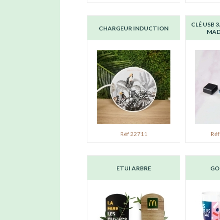
CLÉ USB 3
CHARGEUR INDUCTION
MAD
Réf 22711
Réf
ETUI ARBRE
GO