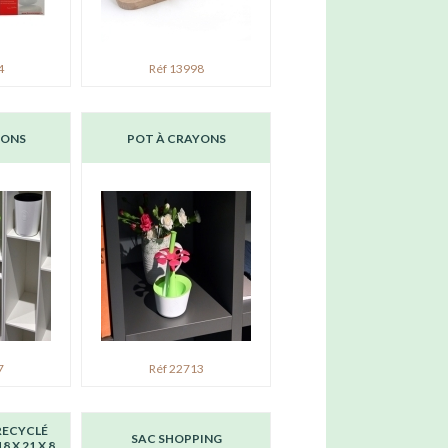
4
Réf 13998
YONS
POT À CRAYONS
7
Réf 22713
RECYCLÉ
SAC SHOPPING
8 X 21 X 8