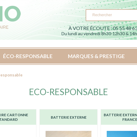
À VOTRE ÉCOUTE : 05 55 48 63
Du lundi au vendredi 8h30-12h30 & 14
ÉCO-RESPONSABLE
MARQUES & PRESTIGE
responsable
ECO-RESPONSABLE
IRE CARTONNE
BATTERIE EXTERN
BATTERIE EXTERNE
TANDARD
FRANC