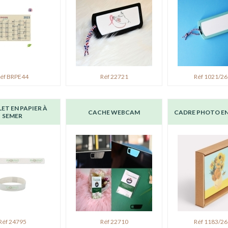
éf BRPE44
Réf 22721
Réf 1021/2
ET EN PAPIER À
CACHE WEBCAM
CADRE PHOTO E
SEMER
Réf 24795
Réf 22710
Réf 1183/2