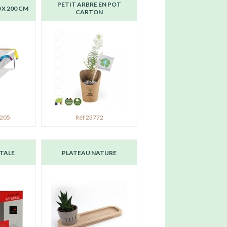
PETIT ARBRE EN POT
 X 200 CM
CARTON
0205
Réf 23772
TALE
PLATEAU NATURE