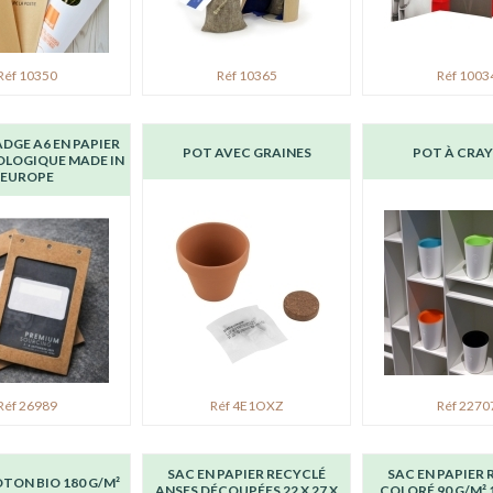
Réf 10350
Réf 10365
Réf 1003
DGE A6 EN PAPIER
POT AVEC GRAINES
POT À CRA
OLOGIQUE MADE IN
EUROPE
Réf 26989
Réf 4E1OXZ
Réf 2270
SAC EN PAPIER RECYCLÉ
SAC EN PAPIER 
OTON BIO 180 G/M²
ANSES DÉCOUPÉES 22 X 27 X
COLORÉ 90 G/M² 1