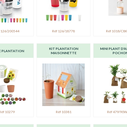
 126/200544
Réf 126/18778
Réf 1018/C8
KIT PLANTATION
MINI PLANT D'A
E PLANTATION
MAISONNETTE
POCHO
Réf 10279
Réf 10381
Réf 479/90