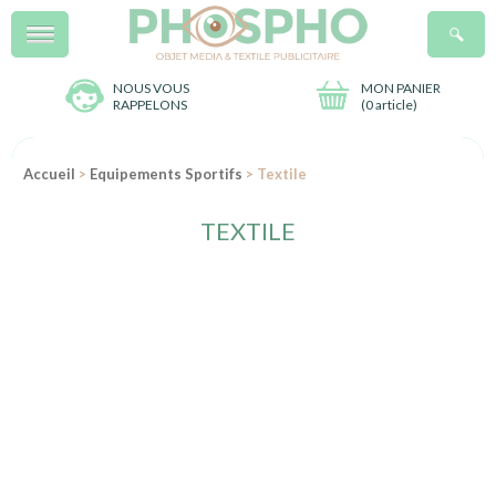
Menu
R
NOUS VOUS
MON PANIER
RAPPELONS
(
0 article
)
Accueil
>
Equipements Sportifs
> Textile
TEXTILE