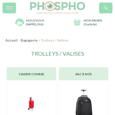
Menu
R
NOUS VOUS
MON PANIER
RAPPELONS
(
0 article
)
Accueil
>
Bagagerie
> Trolleys / Valises
TROLLEYS / VALISES
CADDIE COURSE
SAC À DOS