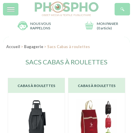
Menu
R
NOUS VOUS
MON PANIER
RAPPELONS
(
0 article
)
Accueil
>
Bagagerie
> Sacs Cabas à roulettes
SACS CABAS À ROULETTES
CABAS À ROULETTES
CABAS À ROULETTES