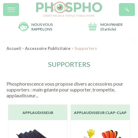
Menu
R
NOUS VOUS
MON PANIER
RAPPELONS
(
0 article
)
Accueil
>
Accessoire Publicitaire
> Supporters
SUPPORTERS
Phosphorescence vous propose divers accessoires pour
supporters : main géante pour supporter, trompette,
applaudisseur...
APPLAUDISSEUR
APPLAUDISSEUR CLAP-CLAP